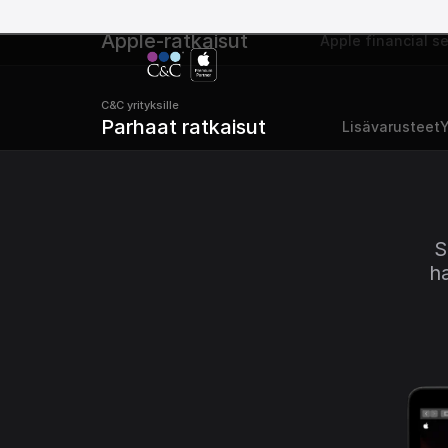
C&C yrityksille 
Apple-ratkaisut
Apple financial se
C&C yrityksille 
Parhaat ratkaisut
Lisävarusteet
Y
S
ha