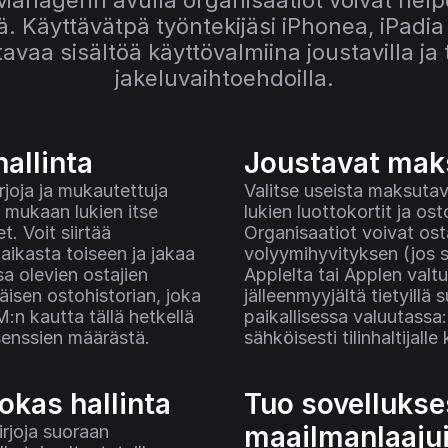
anagerin avulla organisaatiot voivat helpo
. Käyttävätpä työntekijäsi iPhonea, iPadia t
tavaa sisältöä käyttövalmiina joustavilla ja tu
jakeluvaihtoehdoilla.
allinta
Joustavat mak
rjoja ja mukautettuja 
Valitse useista maksutav
, mukaan lukien itse 
lukien luottokortit ja osto
. Voit siirtää 
Organisaatiot voivat ost
aikasta toiseen ja jakaa 
volyymihyvityksen (jos s
 olevien ostajien 
Applelta tai Applen valtu
isen ostohistorian, joka 
jälleenmyyjältä tietyillä s
:n kautta tällä hetkellä 
paikallisessa valuutassa:
senssien määrästä.
sähköisesti tilinhaltijal
okas hallinta
Tuo sovellukses
maailmanlaajui
irjoja suoraan 