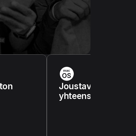
ton
Joustavuus ja
yhteensopivuus