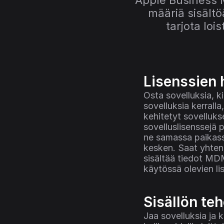
Apple Business M
määriä sisältöä
tarjota lois
Lisenssien h
Osta sovelluksia, ki
sovelluksia kerralla
kehitetyt sovellukset
sovelluslisenssejä p
ne samassa paikassa
kesken. Saat yhtenä
sisältää tiedot MDM
käytössä olevien li
Sisällön teh
Jaa sovelluksia ja k