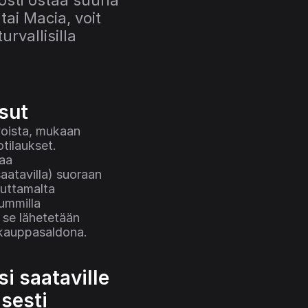
sti ostaa suuria 
ai Macia, voit 
rvallisilla 
sut
oista, mukaan 
tilaukset. 
aa 
aatavilla) suoraan 
uttamalta 
ummilla 
 se lähetetään 
le kauppasaldona.
i saataville 
sesti