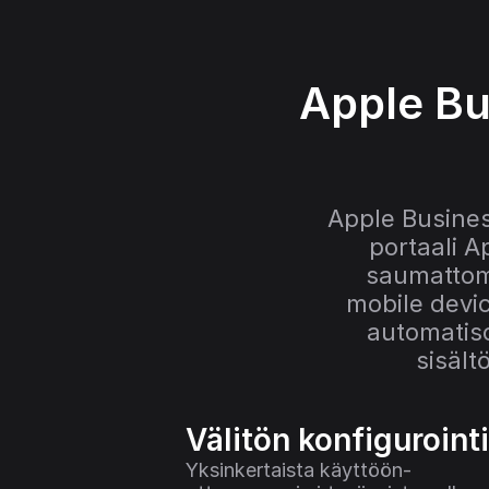
Apple Bu
Apple Business
portaali A
saumattoma
mobile devi
automatiso
sisält
Välitön konfigurointi
Yksinkertaista käyttöön-