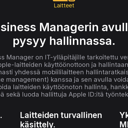
Laitteet
siness Managerin avulla
pysyy hallinnassa.
 Manager on IT-ylläpitäjille tarkoitettu v
pple-laitteiden käyttöönottoon ja hallintaan.
sti yhdessä mobiililaitteen hallintaratkai
ce management) kanssa ja sen avulla voida
ida laitteiden käyttöönoton hallinta, hankki
öä sekä luoda hallittuja Apple ID:itä työntekij
.
Laitteiden turvallinen 
Yk
käsittely.
MD