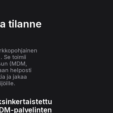
 tilanne 
erkkopohjainen 
 Se toimii 
sun (MDM, 
an helposti 
a ja jakaa 
öille. 
sinkertaistettu 
M-palvelinten 