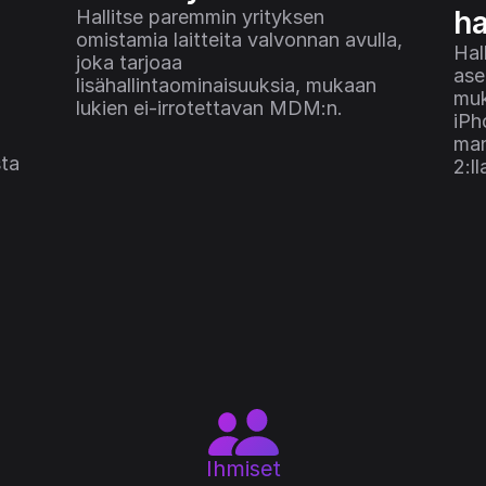
ha
Hallitse paremmin yrityksen 
omistamia laitteita valvonnan avulla, 
Hal
joka tarjoaa 
ase
lisähallintaominaisuuksia, mukaan 
muk
lukien ei-irrotettavan MDM:n.
iPh
man
ta 
2:l
Ihmiset