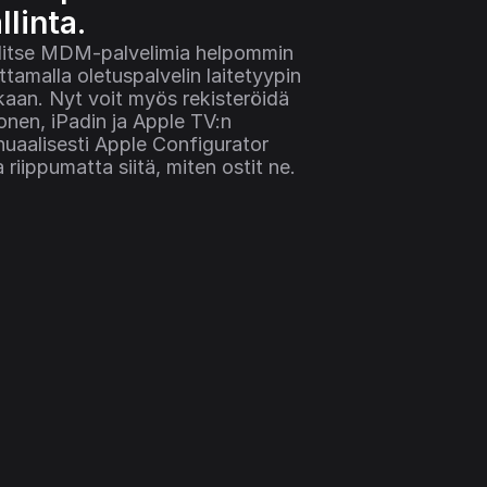
llinta.
litse MDM-palvelimia helpommin 
ttamalla oletuspalvelin laitetyypin 
aan. Nyt voit myös rekisteröidä 
onen, iPadin ja Apple TV:n 
uaalisesti Apple Configurator 
la riippumatta siitä, miten ostit ne.