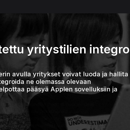
ttu yritystilien integroin
n avulla yritykset voivat luoda ja hallita 
integroida ne olemassa olevaan 
helpottaa pääsyä Applen sovelluksiin ja 