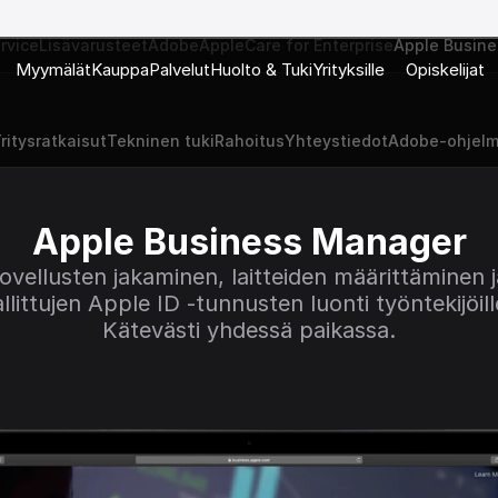
rvice
Lisävarusteet
Adobe
AppleCare for Enterprise
Apple Busin
Myymälät
Kauppa
Palvelut
Huolto & Tuki
Yrityksille
Opiskelijat
ritysratkaisut
Tekninen tuki
Rahoitus
Yhteystiedot
Adobe-ohjelm
Apple Business Manager
ovellusten jakaminen, laitteiden määrittäminen ja
llittujen Apple ID -tunnusten luonti työntekijöille
Kätevästi yhdessä paikassa.