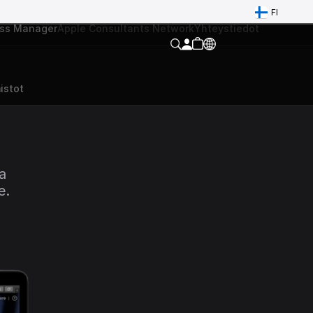
FI
ess Manager
Apple Consultants Network
Yhteystiedot
istot
 
. 