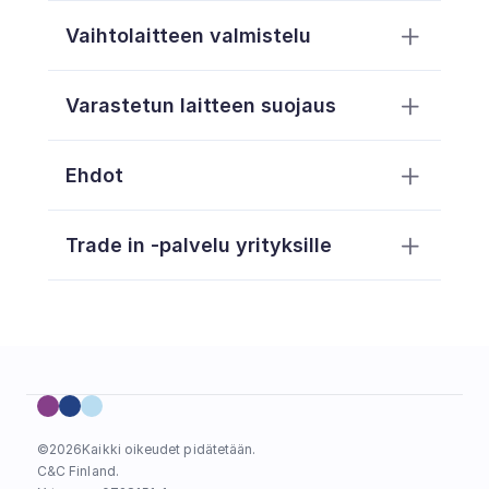
Vaihtolaitteen valmistelu
Varastetun laitteen suojaus
Ehdot
Trade in -palvelu yrityksille
täältä
https://support.apple.com/fi-
fi/guide/icloud/mmfc0eeddd/icloud
©
2026
Kaikki oikeudet pidätetään.
C&C Finland. 