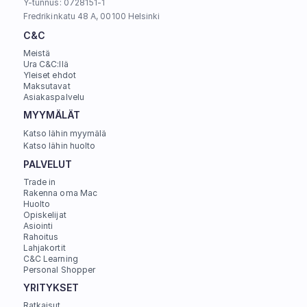
Y-tunnus: 0728151-1
Fredrikinkatu 48 A, 00100 Helsinki
C&C
alle 6 kk ikäisistä tuotteista on 
Meistä
esitettävä kopio alkuperäisestä 
Ura C&C:llä
hankintakuitista (kuluttajaviraston 
Yleiset ehdot
Maksutavat
ohjeistus)
Asiakaspalvelu
https://support.apple.com/fi-
Apple-laitteen hinta-arvion 
MYYMÄLÄT
fi/102300
antamiseksi tarvitaan aina laitteen 
sarjanumero
Katso lähin myymälä
Katso lähin huolto
hyvitettävät laitteet voivat olla 
maksimissaan noin 5 vuoden ikäisiä
PALVELUT
Trade in
Rakenna oma Mac
Huolto
Opiskelijat
Asiointi
Rahoitus
Lahjakortit
C&C Learning
Personal Shopper
YRITYKSET
Ratkaisut