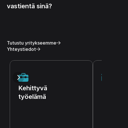
vastientä sinä?
Tutustu yritykseemme
Yhteystiedot
Räätälöi
Kehittyvä
ratkaisut
työelämä