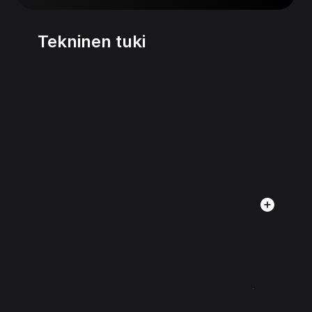
Tekninen tuki
A
d