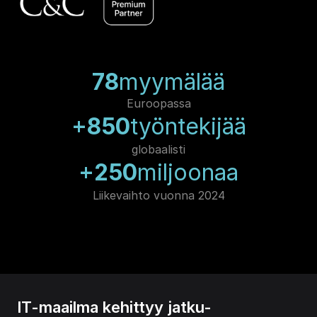
78
myymälää
Euroopassa
+
850
työntekijää
globaalisti
+
250
miljoonaa
Liikevaihto vuonna 2024
IT-maailma kehittyy jatku-