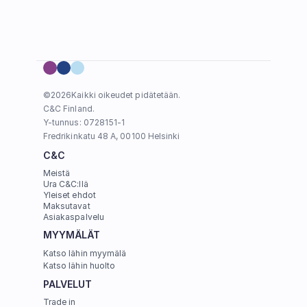
©
2026
Kaikki oikeudet pidätetään.
C&C Finland. 
Y-tunnus: 0728151-1
Fredrikinkatu 48 A, 00100 Helsinki
C&C
Meistä
Ura C&C:llä
Yleiset ehdot
Maksutavat
Asiakaspalvelu
MYYMÄLÄT
Katso lähin myymälä
Katso lähin huolto
PALVELUT
Trade in