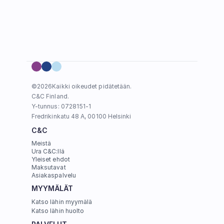
©
2026
Kaikki oikeudet pidätetään.
C&C Finland. 
Y-tunnus: 0728151-1
Fredrikinkatu 48 A, 00100 Helsinki
C&C
Meistä
Ura C&C:llä
Yleiset ehdot
Maksutavat
Asiakaspalvelu
MYYMÄLÄT
Katso lähin myymälä
Katso lähin huolto