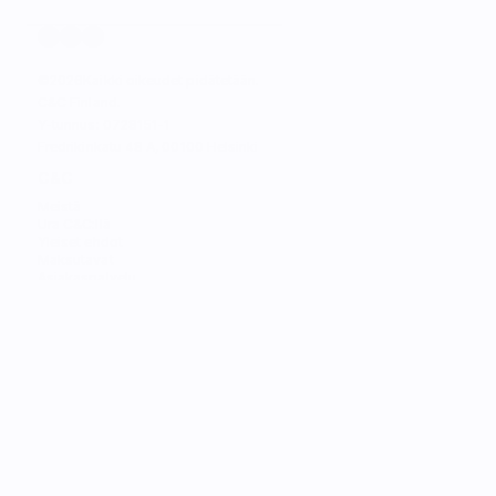
©
2026
Kaikki oikeudet pidätetään.
C&C Finland. 
Y-tunnus: 0728151-1
Fredrikinkatu 48 A, 00100 Helsinki
C&C
Meistä
Ura C&C:llä
Yleiset ehdot
Maksutavat
Asiakaspalvelu
MYYMÄLÄT
Katso lähin myymälä
Katso lähin huolto
PALVELUT
Trade in
Rakenna oma Mac
Huolto
Opiskelijat
Asiointi