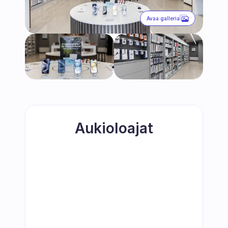
Avaa galleria
Aukioloajat