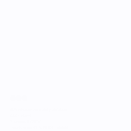
©
2026
Kaikki oikeudet pidätetään.
C&C Finland. 
Y-tunnus: 0728151-1
Fredrikinkatu 48 A, 00100 Helsinki