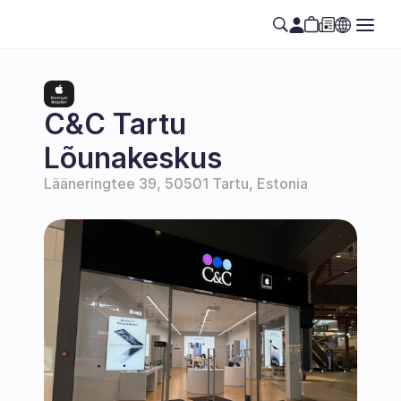
C&C Tartu 
Lõunakeskus
Lääneringtee 39, 50501 Tartu, Estonia