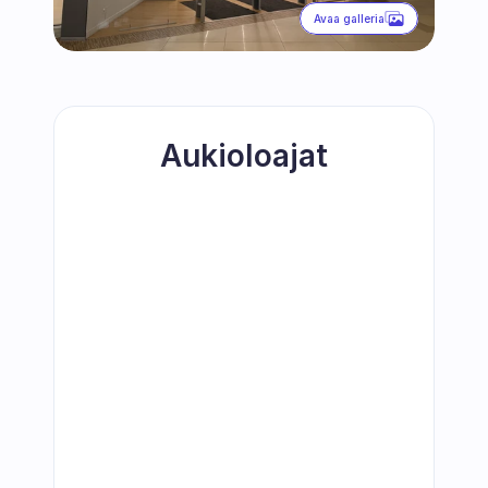
Avaa galleria
Aukioloajat