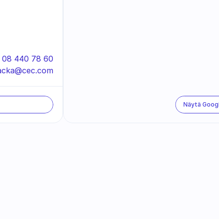
 08 440 78 60
acka@cec.com
Näytä Goog