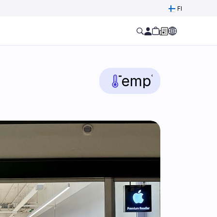
Select Language
FI
Temp
°C