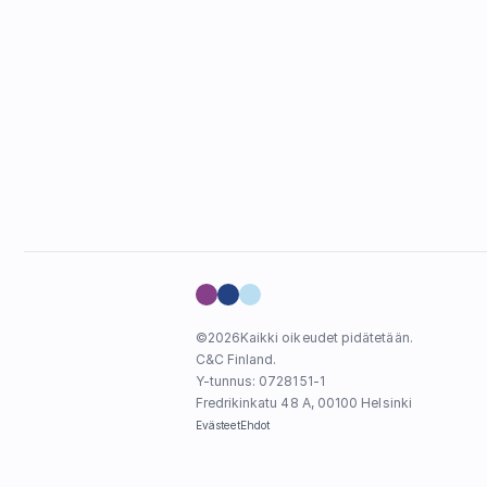
©
2026
Kaikki oikeudet pidätetään.
C&C Finland. 
Y-tunnus: 0728151-1
Fredrikinkatu 48 A, 00100 Helsinki
Evästeet
Ehdot