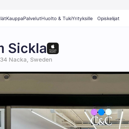
lät
Kauppa
Palvelut
Huolto & Tuki
Yrityksille
Opiskelijat
 Sickla
31 34 Nacka, Sweden