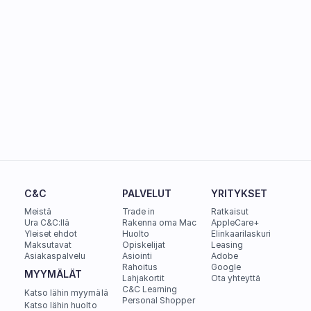
C&C
PALVELUT
YRITYKSET
Meistä
Trade in
Ratkaisut
Ura C&C:llä
Rakenna oma Mac
AppleCare+
Yleiset ehdot
Huolto
Elinkaarilaskuri
Maksutavat
Opiskelijat
Leasing
Asiakaspalvelu
Asiointi
Adobe
Rahoitus
Google
MYYMÄLÄT
Lahjakortit
Ota yhteyttä
C&C Learning
Katso lähin myymälä
Personal Shopper
Katso lähin huolto