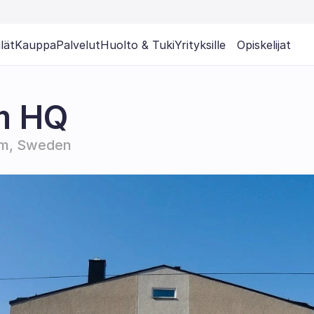
lät
Kauppa
Palvelut
Huolto & Tuki
Yrityksille
Opiskelijat
m HQ
lm, Sweden