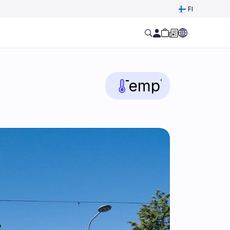
Select Language
FI
Temp
°C