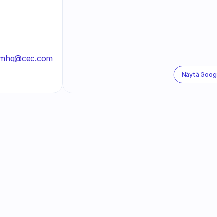
lmhq@cec.com
Näytä Goog