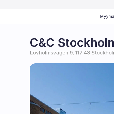
Myymä
C&C Stockhol
Lövholmsvägen 9, 117 43 Stockho