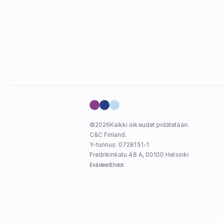
©
2026
Kaikki oikeudet pidätetään.
C&C Finland. 
Y-tunnus: 0728151-1
Fredrikinkatu 48 A, 00100 Helsinki
Evästeet
Ehdot