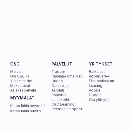
C&C
PALVELUT
YRITYKSET
Meistä
Trade in
Ratkaisut
Ura C&C:llä
Rakenna oma Mac
AppleCare+
Yleiset ehdot
Huolto
Elinkaarilaskuri
Maksutavat
Opiskelijat
Leasing
Asiakaspalvelu
Asiointi
Adobe
Rahoitus
Google
MYYMÄLÄT
Lahjakortit
Ota yhteyttä
C&C Learning
Katso lähin myymälä
Personal Shopper
Katso lähin huolto