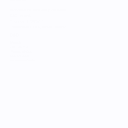
©
2026
Kaikki oikeudet pidätetään.
C&C Finland. 
Y-tunnus: 0728151-1
Fredrikinkatu 48 A, 00100 Helsinki
C&C
Meistä
Ura C&C:llä
Yleiset ehdot
Maksutavat
Asiakaspalvelu
MYYMÄLÄT
Katso lähin myymälä
Katso lähin huolto
PALVELUT
Trade in
Rakenna oma Mac
Huolto
Opiskelijat
Asiointi
Rahoitus
Lahjakortit