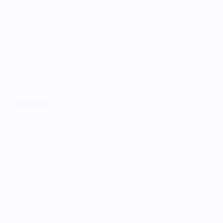
©
2026
Kaikki oikeudet pidätetään.
C&C Finland. 
Y-tunnus: 0728151-1
Fredrikinkatu 48 A, 00100 Helsinki
C&C
Meistä
Ura C&C:llä
Yleiset ehdot
Maksutavat
Asiakaspalvelu