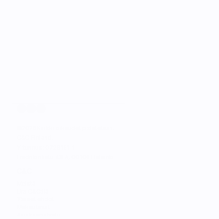
©
2026
Kaikki oikeudet pidätetään.
C&C Finland. 
Y-tunnus: 0728151-1
Fredrikinkatu 48 A, 00100 Helsinki
C&C
Meistä
Ura C&C:llä
Yleiset ehdot
Maksutavat
Asiakaspalvelu