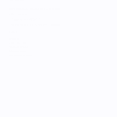
©
2026
Kaikki oikeudet pidätetään.
C&C Finland. 
Y-tunnus: 0728151-1
Fredrikinkatu 48 A, 00100 Helsinki
C&C
Meistä
Ura C&C:llä
Yleiset ehdot
Maksutavat
Asiakaspalvelu
MYYMÄLÄT
Katso lähin myymälä
Katso lähin huolto
PALVELUT
Trade in
Rakenna oma Mac
Huolto
Opiskelijat
Asiointi
Rahoitus
Lahjakortit