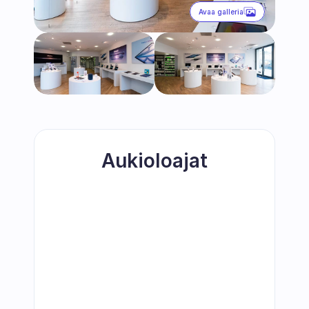
Avaa galleria
Aukioloajat