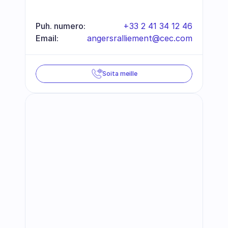
Puh. numero:
+33 2 41 34 12 46
Email:
angersralliement@cec.com
Soita meille