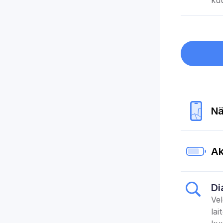
kuu
Nä
Ak
Di
Vel
lai