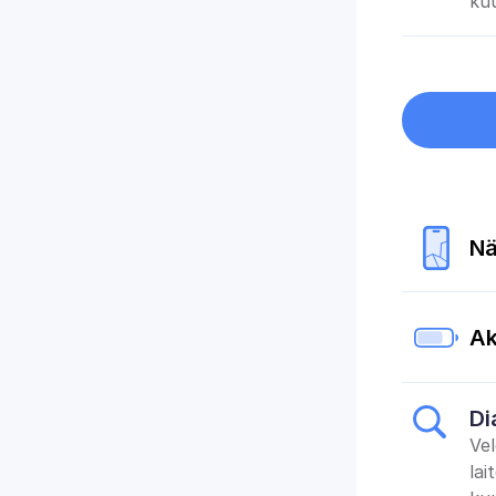
kuu
Nä
Ak
Di
Vel
lai