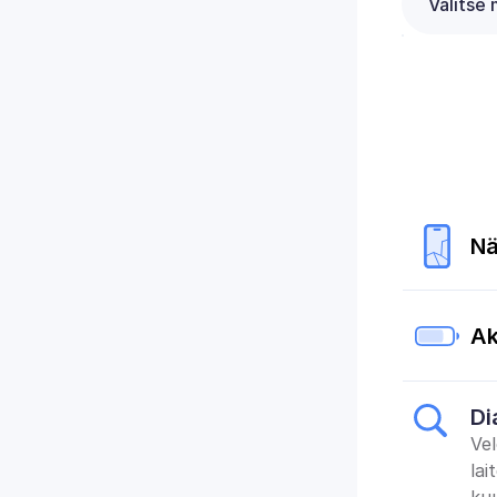
Nä
Ak
Di
Vel
lai