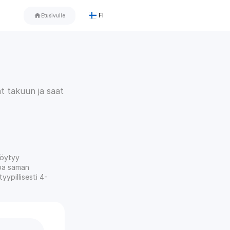
FI
FI
home
Etusivulle
t takuun ja saat 
öytyy 
a saman 
yypillisesti 4-