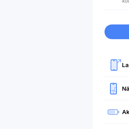
kuu
La
Nä
Ak