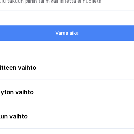
lu takuun piiriin tai mikäli laitetta ei huolleta.
Varaa aika
itteen vaihto
ytön vaihto
un vaihto