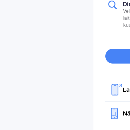
Di
Vel
lai
kuu
La
Nä