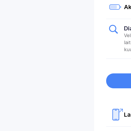
Ak
Di
Vel
lai
kuu
La