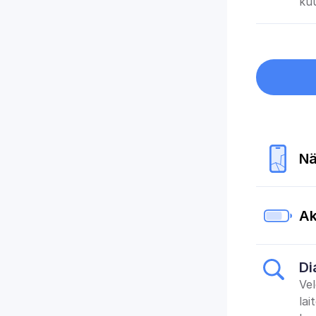
kuu
Nä
Ak
Di
Vel
lai