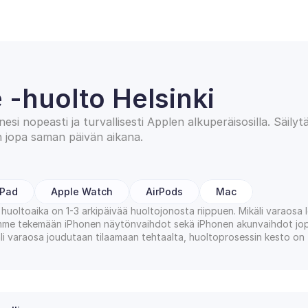
 -huolto Helsinki
si nopeasti ja turvallisesti Applen alkuperäisosilla. Säilytä
n jopa saman päivän aikana.
iPad
Apple Watch
AirPods
Mac
 huoltoaika on 1-3 arkipäivää huoltojonosta riippuen. Mikäli varaosa l
mme tekemään iPhonen näytönvaihdot sekä iPhonen akunvaihdot jop
li varaosa joudutaan tilaamaan tehtaalta, huoltoprosessin kesto on t