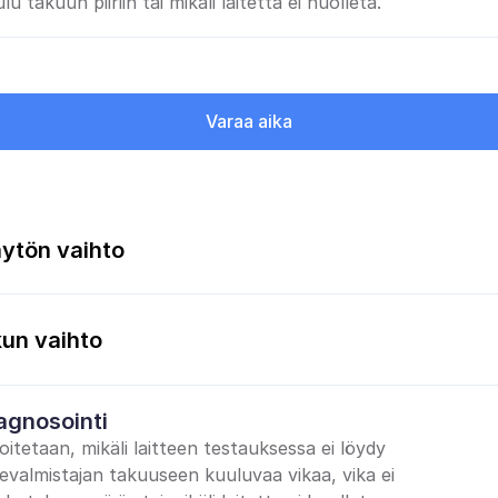
lu takuun piiriin tai mikäli laitetta ei huolleta.
Varaa aika
ytön vaihto
un vaihto
agnosointi
oitetaan, mikäli laitteen testauksessa ei löydy 
tevalmistajan takuuseen kuuluvaa vikaa, vika ei 