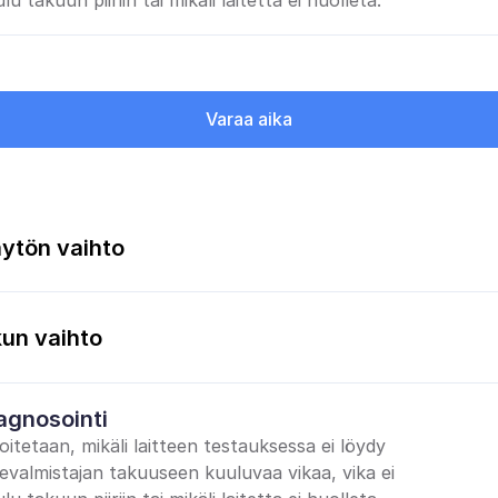
lu takuun piiriin tai mikäli laitetta ei huolleta.
Varaa aika
ytön vaihto
un vaihto
agnosointi
oitetaan, mikäli laitteen testauksessa ei löydy 
tevalmistajan takuuseen kuuluvaa vikaa, vika ei 