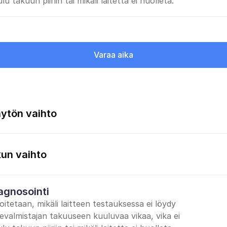
lu takuun piiriin tai mikäli laitetta ei huolleta.
Varaa aika
ytön vaihto
un vaihto
agnosointi
oitetaan, mikäli laitteen testauksessa ei löydy 
tevalmistajan takuuseen kuuluvaa vikaa, vika ei 