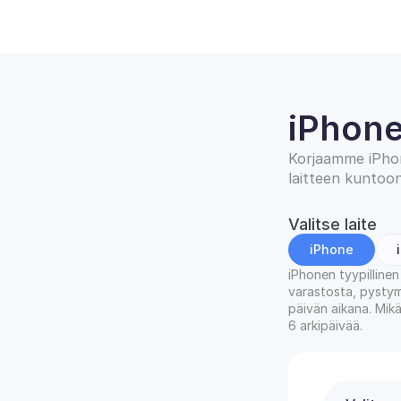
iPhone
Korjaamme iPhone
laitteen kuntoo
Valitse laite
iPhone
iPhonen tyypillinen
varastosta, pysty
päivän aikana. Mikä
6 arkipäivää.